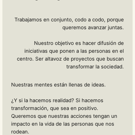
e
ó
v
e
Trabajamos en conjunto, codo a codo, porque
n
queremos avanzar juntas.
i
m
Nuestro objetivo es hacer difusión de
e
iniciativas que ponen a las personas en el
n
centro. Ser altavoz de proyectos que buscan
t
transformar la sociedad.
Nuestras mentes están llenas de ideas.
¿Y si la hacemos realidad? Si hacemos
transformación, que sea en positivo.
Queremos que nuestras acciones tengan un
impacto en la vida de las personas que nos
rodean.