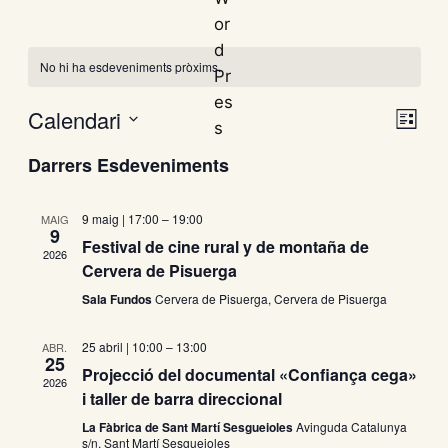
No hi ha esdeveniments pròxims.
Calendari
N
V
L
a
S
l
Darrers Esdeveniments
i
i
v
e
s
e
l
t
s
9 maig | 17:00
–
19:00
MAIG
g
e
a
9
Festival de cine rural y de montaña de
a
c
2026
t
Cervera de Pisuerga
c
c
Sala Fundos
Cervera de Pisuerga, Cervera de Pisuerga
i
i
e
o
ó
25 abril | 10:00
–
13:00
ABR.
n
d
s
25
Projecció del documental «Confiança cega»
a
2026
e
i taller de barra direccional
u
d
v
La Fàbrica de Sant Martí Sesgueioles
Avinguda Catalunya
n
i
s/n, Sant Martí Sesgueioles