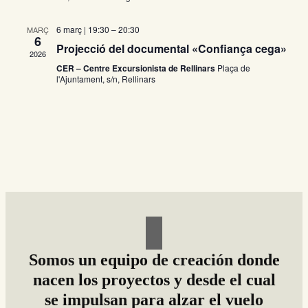
e
a
s
d
6 març | 19:30
–
20:30
u
MARÇ
6
n
a
Projecció del documental «Confiança cega»
a
2026
t
l
CER – Centre Excursionista de Rellinars
Plaça de
a
a
l'Ajuntament, s/n, Rellinars
i
.
t
v
z
e
a
c
g
i
o
a
n
s
c
E
Somos un equipo de creación donde
s
i
nacen los proyectos y desde el cual
d
se impulsan para alzar el vuelo