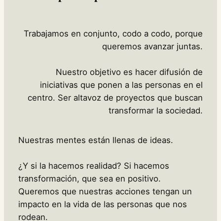
e
ó
v
e
Trabajamos en conjunto, codo a codo, porque
n
queremos avanzar juntas.
i
m
Nuestro objetivo es hacer difusión de
e
iniciativas que ponen a las personas en el
n
centro. Ser altavoz de proyectos que buscan
t
transformar la sociedad.
Nuestras mentes están llenas de ideas.
¿Y si la hacemos realidad? Si hacemos
transformación, que sea en positivo.
Queremos que nuestras acciones tengan un
impacto en la vida de las personas que nos
rodean.