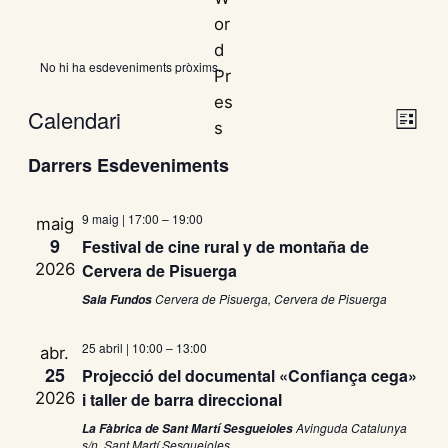
No hi ha esdeveniments pròxims.
Calendari
N
V
L
a
S
l
Darrers Esdeveniments
i
i
v
e
s
e
l
t
s
9 maig | 17:00
–
19:00
g
maig
e
a
9
Festival de cine rural y de montaña de
a
c
t
2026
Cervera de Pisuerga
c
c
Cervera de Pisuerga, Cervera de Pisuerga
Sala Fundos
i
i
e
o
ó
25 abril | 10:00
–
13:00
abr.
n
d
s
25
Projecció del documental «Confiança cega»
a
e
2026
i taller de barra direccional
u
d
v
Avinguda Catalunya
La Fàbrica de Sant Martí Sesgueioles
n
i
s/n, Sant Martí Sesgueioles