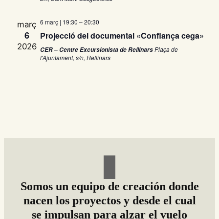
e
a
s
d
u
6 març | 19:30
–
20:30
març
n
a
6
Projecció del documental «Confiança cega»
a
t
2026
l
Plaça de
CER – Centre Excursionista de Rellinars
a
a
l'Ajuntament, s/n, Rellinars
i
.
t
v
z
e
a
c
g
i
o
a
n
s
c
E
Somos un equipo de creación donde
s
i
nacen los proyectos y desde el cual
d
se impulsan para alzar el vuelo