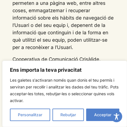
permeten a una pàgina web, entre altres
coses, emmagatzemar i recuperar
informació sobre els hàbits de navegació de
l’Usuari o del seu equip i, depenent de la
informació que continguin i de la forma en
què utilitzi el seu equip, poden utilitzar-se
per a reconèixer a l’Usuari.
Cooperativa de Comunicació Crisàlide,
SCCL utilitza galetes per facilitar la
Ens importa la teva privacitat
navegació per aquest portal i per obtenir
Les galetes s'activaran només quan donis el teu permís i
una major eficàcia i personalització dels
serviran per recollir i analitzar les dades del teu tràfic. Pots
serveis oferts als usuaris. Les galetes
acceptar-les totes, rebutjar-les o seleccionar quines vols
empleades a
activar.
www.crisalidecomunicacio.com s’associen
únicament amb un usuari anònim i el seu
Personalitzar
Rebutjar
Acceptar
ordinador, no proporcionen referències que
permetin deduir el nom i cognoms de l’usuari